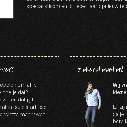
specialistisch) en dit ieder jaar opnieuw te
rter?
Zekersteweten!
 popelen om al je
Wij w
 doe je dat?
kieze
weten dat jij het
Er zij
t in deze startfase
ga je 
 tenslotte maar twee
berei