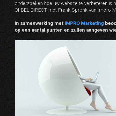
onderzoeken hoe uw website te verbeteren is m
Of BEL DIRECT met Frank Spronk van Impro M
In samenwerking met
IMPRO Marketing
beoor
op een aantal punten en zullen aangeven wie 