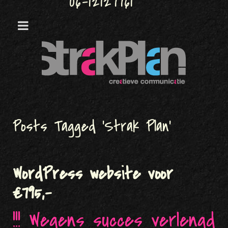
06-12127761
Posts Tagged ‘Strak Plan’
WordPress website voor
€795,-
!!! Wegens succes verlengd